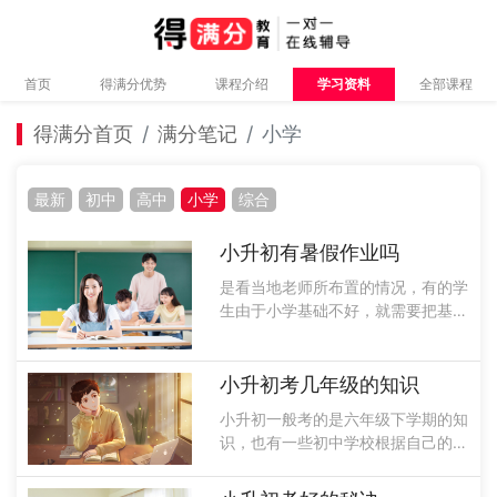
首页
得满分优势
课程介绍
学习资料
全部课程
得满分首页
满分笔记
小学
最新
初中
高中
小学
综合
小升初有暑假作业吗
是看当地老师所布置的情况，有的学
生由于小学基础不好，就需要把基础
打好，巩固一些小学的知识，对于上
初中学习是非常重要的，小学基础打
好之后才能更好的学习初中的内容，
小升初考几年级的知识
在学习好一些小学生知识之后，可以
小升初一般考的是六年级下学期的知
适当的进......
识，也有一些初中学校根据自己的情
况来出题招生，如果是小学期六年级
下学期的期末考试，按照学校一学期