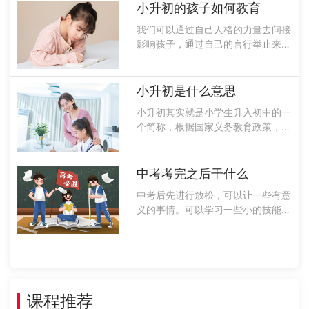
开组织的选拔性的考试一般是不稳定
小升初的孩子如何教育
的和多样性的，针对于这样特性在考
我们可以通过自己人格的力量去间接
试过......
影响孩子，通过自己的言行举止来影
响孩子在生活中的各个方面引起治疗
作用，可以做示范和孩子们建立民主
和谐的亲子关系，通过正面的引导让
小升初是什么意思
孩子树立远大的理想，这样就能够集
小升初其实就是小学生升入初中的一
中精力抓......
个简称，根据国家义务教育政策，还
有义务教育法一些其他的法律规定，
小学生冲入初中是不需要进行升学考
试的，大多数都是免试就可以入学，
中考考完之后干什么
可是一些民办初中和一些部分公办的
中考后先进行放松，可以让一些有意
重点初中......
义的事情。可以学习一些小的技能，
增加自己的学习能力，接着就要看考
试成绩，根据成绩，好好商定，然后
报学校，最后就在为高中或中专做准
备。考后3~5天：放松同学们在中考
结束后......
课程推荐