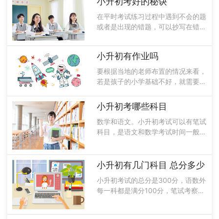
小升初考好的秘诀
所学内容来考试，极少考到之前学的
在平时考试练习过程中遇到不会的题
知识，也不可能考初中知识。分班考
或者是出现的错题，可以抄写在错题
试多指在......
本上，包括作业或者试卷中，不会的
题目，做错的题目，可以写一些重要
小升初有作业吗
的句子公式，或者是定理一些相关知
识点，可以把它当做笔记本，也可以
要根据当地的老师布置的情况来看，
写个人的......
若是孩子的小学基础不好，就需要把
孩子的基础打好，对于孩子上了初中
以后的学习也是特别重要的，只有小
小升初考哪些科目
学基础打好才能够更好的学习初中的
数学和语文。小升初考试可以有笔试
内容，在学习辅导方面家长可以给孩
科目，是语文和数学考试时间一般是
子进行辅......
一个小时，小升初考试是各个学科校
的班开的选拔性考试是没有稳定性
的，而且是多元性的，考试时间和主
小升初有几门科目 总分多少
体角度收入不同的。小升初考试是由
小升初考试的总分是300分，语数外
各个学校半......
每一科都是满分100分，笔试考察的
是语数外这两个科目，基本上五六年
级的知识，小升初考试是由学校办公