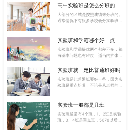
可以和身边的人能互相督促，共同进
高中实验班是怎么分班的
步，最重要的就是要对学习提高兴
大部分的区域是按照成绩来分班的。
趣，这样才......
通常情况下有很多学校会分实验班和
普通班能够进入到实验班的学生成绩
都是非常优异的，而且能够考上名牌
大学的几率比较高，因此想要进入到
实验班和学霸哪个好一点
名校一定要重视，因为这可能会决定
实验班和学霸提优两个都差不多，都
你是否能......
有基本问题也有难度，适当的扩张问
题，如果要做一个比较的话，感觉学
霸的难题会比实验班稍微多一些，也
实验班就一定比普通班好吗
稍微难一点，因此提高实验班会更加
实验班是比普通班要好一些，因为实
适合学生。提高实验班的优势实验班
验班是重点培养，不论是从老师的资
品牌的概......
源还是同学方面来看，都是比较爱学
习或者是学习不错的一些好学生。实
验班基本上都是本年级学习非常好的
实验班一般都是几班
学生组成的，可以说是班子生的聚集
实验班通常有4个班，1、2班是实验
地，因此......
班，3、4班是重点班，5678以后的
班级属于普通班。实验班属于尖子班