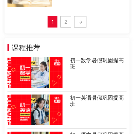
起点不同就会决定了目标的不同。
2、重点班起点比较高，因此不论是
从课堂的教学内容以及深度和广度上
1
2
→
来看都会高一些。而平行班在课程的
深度以及广......
课程推荐
初一数学暑假巩固提高
班
初一英语暑假巩固提高
班