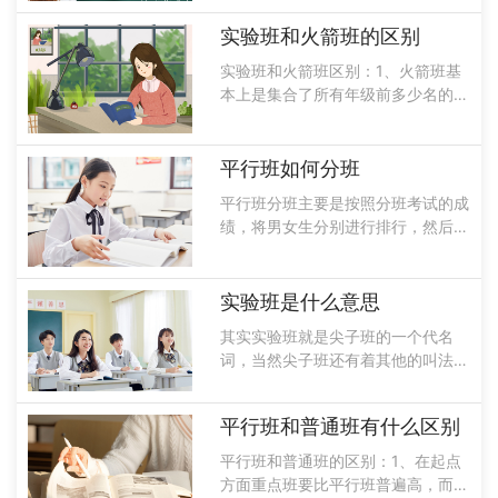
的一个代名词，就是将同年级里学习
比较好的学生放在一个班，由年富力
实验班和火箭班的区别
强，经验丰富的老师来授课，而且实
实验班和火箭班区别：1、火箭班基
验......
本上是集合了所有年级前多少名的学
生，从而组成了一个尖子班，讲课速
度比较快，而且作业量比较大，考试
是比较频繁的，可以说火箭班是学校
平行班如何分班
升学指标的，希望老师配备的也都是
平行班分班主要是按照分班考试的成
教学经验......
绩，将男女生分别进行排行，然后再
通过蛇形排队的方式来进行分班。在
学校里实现教学均衡的一种方法，这
样可以力求各班的起点相似，同时学
实验班是什么意思
生在分布的时候也比较均衡，相对来
其实实验班就是尖子班的一个代名
讲竞争压......
词，当然尖子班还有着其他的叫法，
不论是重点学校还是非重点学校，尖
子班就是实验班，将所有成绩比较优
平行班和普通班有什么区别
异的学生聚集到一个班里边，而实验
班的任务主要就是全体考上县里边最
平行班和普通班的区别：1、在起点
好的高中。......
方面重点班要比平行班普遍高，而且