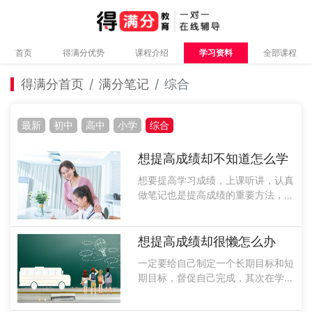
首页
得满分优势
课程介绍
学习资料
全部课程
得满分首页
满分笔记
综合
最新
初中
高中
小学
综合
想提高成绩却不知道怎么学
想要提高学习成绩，上课听讲，认真
做笔记也是提高成绩的重要方法，在
上晚自习也要回顾一下今天所学的知
识，进行查缺补漏，而且大家一定要
多做一些练习题，并且在题后进行总
想提高成绩却很懒怎么办
结，找出自己的薄弱知识点进行弥
一定要给自己制定一个长期目标和短
补，并且将......
期目标，督促自己完成，其次在学习
的时候不要拖拖拉拉，一定要在规定
的时间内完成学习任务，除此以外还