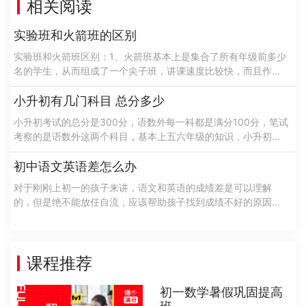
相关阅读
实验班和火箭班的区别
实验班和火箭班区别：1、火箭班基本上是集合了所有年级前多少
名的学生，从而组成了一个尖子班，讲课速度比较快，而且作业
量比较大，考试是比较频繁的，可以说火箭班是学校升学指标
的，希望老师配备的也都是教学经验......
小升初有几门科目 总分多少
小升初考试的总分是300分，语数外每一科都是满分100分，笔试
考察的是语数外这两个科目，基本上五六年级的知识，小升初考
试是由学校办公开组织的选拔性的考试一般是不稳定的和多样性
的，针对于这样特性在考试过......
初中语文英语差怎么办
对于刚刚上初一的孩子来讲，语文和英语的成绩差是可以理解
的，但是绝不能放任自流，应该帮助孩子找到成绩不好的原因，
然后再对症下药，进行有针对性的帮助，来增强孩子的学习成
绩。那么初中语文英语差怎么办呢？接下......
课程推荐
初一数学暑假巩固提高