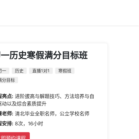
初一历史寒假满分目标班
初一
历史
直播1对1
寒假班
满分目标
程亮点:
进阶拔高与解题技巧、方法培养与自
驱动以及综合素质提升
课老师:
清北毕业全职名师，公立学校名师
程安排:
8次，16小时
立即预约课程