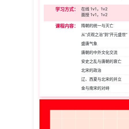
学习方式：
在线 1v1，1v2
面授 1v1，1v2
课程内容：
隋朝的统一与灭亡
从“贞观之治”到“开元盛世”
盛唐气象
唐朝的中外文化交流
安史之乱与唐朝的衰亡
北宋的政治
辽、西夏与北宋的并立
金与南宋的对峙