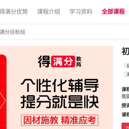
得满分优势
课程介绍
学习资料
全部课程
满分目标班
课
我
授
课