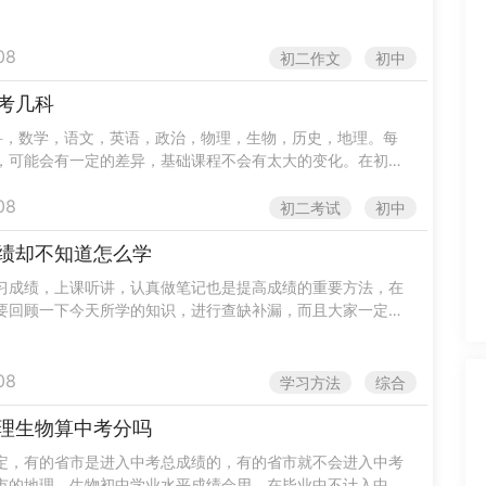
写作过程中不能写扰乱社会治安的话语。常考的作文题目：以
08
初二作文
初中
考几科
科，数学，语文，英语，政治，物理，生物，历史，地理。每
，可能会有一定的差异，基础课程不会有太大的变化。在初二
处理做题和得分的关系。很多学生反映很多题他们都是会做
08
...
初二考试
初中
绩却不知道怎么学
习成绩，上课听讲，认真做笔记也是提高成绩的重要方法，在
要回顾一下今天所学的知识，进行查缺补漏，而且大家一定要
习题，并且在题后进行总结，找出自己的薄弱知识点进行弥
...
08
学习方法
综合
理生物算中考分吗
定，有的省市是进入中考总成绩的，有的省市就不会进入中考
市的地理、生物初中学业水平成绩会用，在毕业中不计入中招