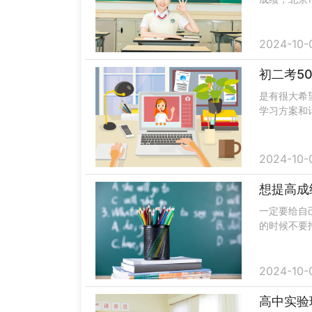
录取。在河
考试......
2024-10-
初二考5
是有很大希
学习方案和
本，不会的
先要制订一...
2024-10-
想提高成
一定要给自
的时候不要
可以和身边
趣，这样才...
2024-10-
高中实验