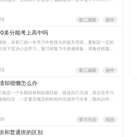
南洛阳，从2020年开始就会把生物和地理纳入中招考试科目中
08
初二成绩
初中
00多分能考上高中吗
望的，在初三的一年学习中有很大的提升空间，要制定一定的
计划下定决心去学习，预习和复习中多做准备。准备好错题
题目能做哪些基础题也能够拿下分数就会提高。要学习好，首
...
08
初二成绩
初中
绩却很懒怎么办
己制定一个长期目标和短期目标，督促自己完成，其次在学习
拖拖拉拉，一定要在规定的时间内完成学习任务，除此以外还
的人能互相督促，共同进步，最重要的就是要对学习提高兴
...
08
学习方法
综合
班和普通班的区别