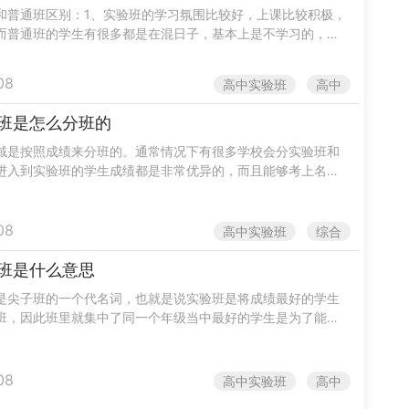
和普通班区别：1、实验班的学习氛围比较好，上课比较积极，
而普通班的学生有很多都是在混日子，基本上是不学习的，这
别人影响。2、高中实验班老师安排的基本上都是精英给予的
08
高中实验班
高中
班是怎么分班的
域是按照成绩来分班的。通常情况下有很多学校会分实验班和
进入到实验班的学生成绩都是非常优异的，而且能够考上名牌
比较高，因此想要进入到名校一定要重视，因为这可能会决定
.
08
高中实验班
综合
班是什么意思
是尖子班的一个代名词，也就是说实验班是将成绩最好的学生
班，因此班里就集中了同一个年级当中最好的学生是为了能够
大学准备的。现在有很多高中都分普通班和实验班，在高考当
.
08
高中实验班
高中