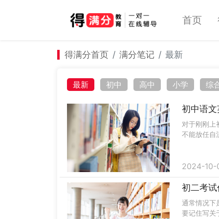
首页
得满分首页
满分笔记
最新
最新
初中
高中
小学
综
初中语文
对于刚刚上
不能放任自
行有针对性
呢？接下.....
2024-10-
初二考试
通常情况下
要记住写关