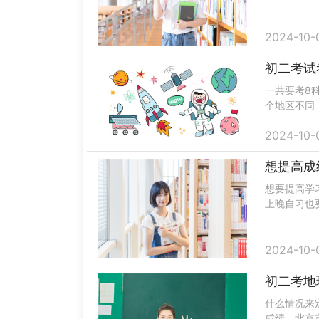
到高分，在
“懂你”......
2024-10-
初二考试
一共要考8
个地区不同
学习中学会
2024-10-
的，做出来...
想提高成
想要提高学
上晚自习也
多做一些练
补，并且将...
2024-10-
初二考地
什么情况来
成绩，北京