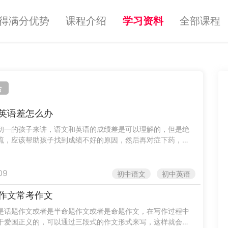
得满分优势
课程介绍
学习资料
全部课程
合
英语差怎么办
初一的孩子来讲，语文和英语的成绩差是可以理解的，但是绝
流，应该帮助孩子找到成绩不好的原因，然后再对症下药，进
的帮助，来增强孩子的学习成绩。那么初中语文英语差怎么办
.
09
初中语文
初中英语
作文常考作文
是话题作文或者是半命题作文或者是命题作文，在写作过程中
于爱国正义的，可以通过三段式的作文形式来写，这样就会得