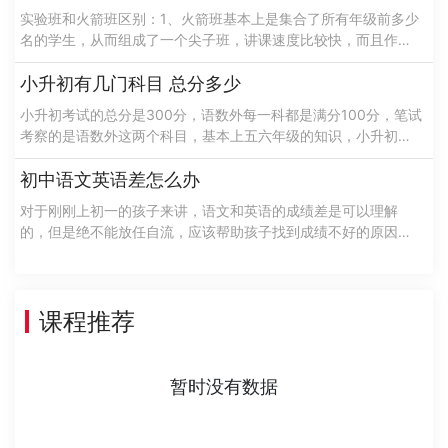
实验班和火箭班区别：1、火箭班基本上是集合了所有年级前多少
名的学生，从而组成了一个尖子班，讲课速度比较快，而且作业
量比较大，考试是比较频繁的，可以说火箭班是学校升学指标
的，希望老师配备的也都是教学经验......
小升初有几门科目 总分多少
小升初考试的总分是300分，语数外每一科都是满分100分，笔试
考察的是语数外这两个科目，基本上五六年级的知识，小升初考
试是由学校办公开组织的选拔性的考试一般是不稳定的和多样性
的，针对于这样特性在考试过......
初中语文英语差怎么办
对于刚刚上初一的孩子来讲，语文和英语的成绩差是可以理解
的，但是绝不能放任自流，应该帮助孩子找到成绩不好的原因，
然后再对症下药，进行有针对性的帮助，来增强孩子的学习成
绩。那么初中语文英语差怎么办呢？接下......
课程推荐
暂时没有数据