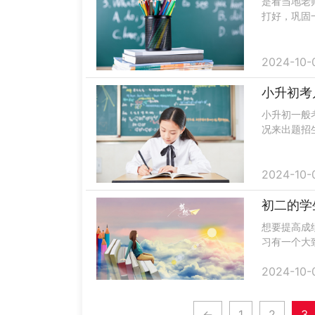
是看当地老
打好，巩固
好之后才能
适当的进.....
2024-10-
小升初考
小升初一般
况来出题招
所学内容来
试多指在.....
2024-10-
初二的学
想要提高成
习有一个大
补。最后要
2024-10-
是要按时完...
←
1
2
3