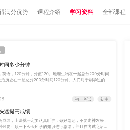
得满分优势
课程介绍
学习资料
全部课程
合
时间多少分钟
英语，120分钟，分值120。地理生物在一起总分200分时间
政治历史在一起总分200分时间120分钟。人们对于刚学过的东
始忘得快，过一段时间就逐渐减慢。每天 从学校......
08
初一考试
初中
快速提高成绩
高成绩，上课就一定要认真听讲，做好笔记，不要走神发呆，
时候要回顾一下今天所学的知识进行总结，并且在考试之后要