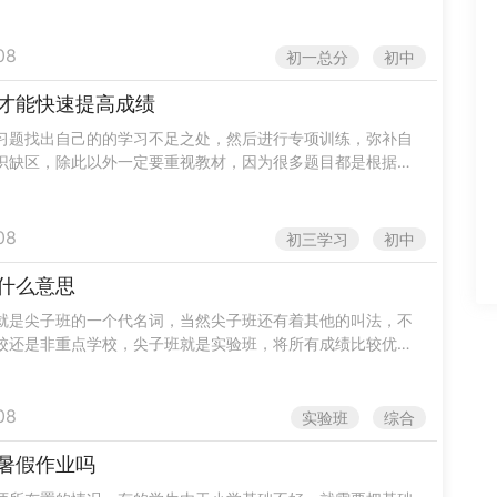
能会有不同，一般差距就是在10分之内。在......
08
初一总分
初中
才能快速提高成绩
习题找出自己的的学习不足之处，然后进行专项训练，弥补自
识缺区，除此以外一定要重视教材，因为很多题目都是根据书
的知识点而出的题，最后同学们一定要重视考试，在考试之后
.
08
初三学习
初中
什么意思
就是尖子班的一个代名词，当然尖子班还有着其他的叫法，不
校还是非重点学校，尖子班就是实验班，将所有成绩比较优异
到一个班里边，而实验班的任务主要就是全体考上县里边最好
.
08
实验班
综合
暑假作业吗