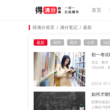
首页
得满分首页
满分笔记
最新
最新
初中
高中
小学
综
初一考试
语文，数学，
120分钟，
西，总是一开
2024-10-
如何才能
想要快速提
上晚自习的