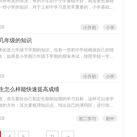
师所布置的情况，有的学生由于小学基础不好，就需要把基础
一些小学的知识，对于上初中学习是非常重要的，小学基础打
更好的学习初中的内容，在学习好一些小学生知识之后，可以
.
08
小升初
小学
几年级的知识
考的是六年级下学期的知识，也有一些初中学校根据自己的情
生，如果是小学期六年级下学期的期末考试，按照学校一学期
考试，极少考到之前学的知识，也不可能考初中知识。分班考
.
08
小升初
小学
生怎么样能快速提高成绩
绩，首先要给自己制定长期和短期的学习目标，这样可以使学
致的方向；其次要梳理知识点，找出自己的薄弱区，进行弥
学会合理的分配学习时间，要有针对性的进行学习，最重要的
08
...
初二学习
初中
4
5
11
→
...