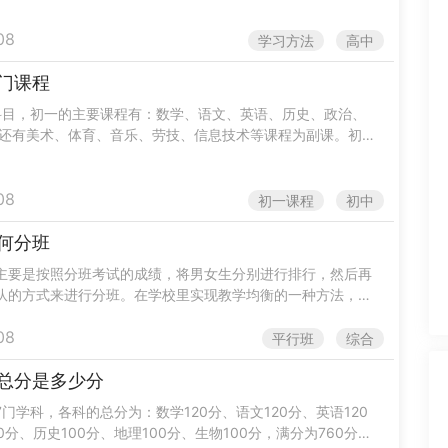
错题，避免下次犯相同的错误，除此以外，同学们还需要有一
.
08
学习方法
高中
门课程
科目，初一的主要课程有：数学、语文、英语、历史、政治、
;还有美术、体育、音乐、劳技、信息技术等课程为副课。初中
科与综合相结合的课程，主要包括思想品德、语文、数学、外
08
初一课程
初中
何分班
主要是按照分班考试的成绩，将男女生分别进行排行，然后再
队的方式来进行分班。在学校里实现教学均衡的一种方法，这
各班的起点相似，同时学生在分布的时候也比较均衡，相对来
08
.
平行班
综合
总分是多少分
门学科，各科的总分为：数学120分、语文120分、英语120
0分、历史100分、地理100分、生物100分，满分为760分。