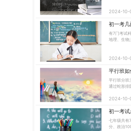
总结自己的
个学习计.....
2024-10-
初一考几
有7门考试
地理、生物
阶段设置分
语、科......
2024-10-
平行班如
平行班分班
通过蛇形排
样可以力求
2024-10-
讲竞争压.....
初一考试
七年级共有7
分、政治10