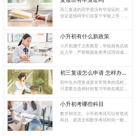
放在学生的手中可能会失效，一定要
高三复读的同学是没有毕业证的，毕
找到一个......
业证是指同学们在某个学校上学，并
且完成了三年所有的课程才会给你颁
发毕业证。而复读的同学只是在复习
一年高中学习过的知识，与应届生是
小升初有什么新政策
不一样的，所以复读班是不给颁发毕
小升初属于义务教育，学校就免试就
业证书的......
近入学，严禁根据各类考试培训成绩
或证书进行招生依据，不得通过面试
评测的名义来选拔学生民办义务教
育，学校招生纳入审批，需要进行统
初三复读怎么申请 怎样办理复读
一管理。在招生过程中是和公办学校
初中生办理复读是非常简单的流程，
同步招生的......
只需要去选择好的复习学校在规定的
时间内报名即可，而且复读学校都会
在统一的时间段内安排学生集体报
小升初考哪些科目
名。复读最重要的事情就是要选择一
数学和语文。小升初考试可以有笔试
个合适的复读学校，首先要了解学校
科目，是语文和数学考试时间一般是
的师资力量......
一个小时，小升初考试是各个学科校
的班开的选拔性考试是没有稳定性