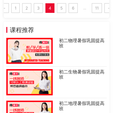
的，而且是多元性的，考试时间和主
←
1
2
3
4
5
6
11
→
体角度收入不同的。小升初考试是由
...
各个学校半......
课程推荐
初二物理暑假巩固提高
班
初二生物暑假巩固提高
班
初二地理暑假巩固提高
班