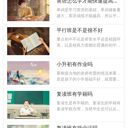
英语怎么学才能快速提高成绩
来看都会高一些。而平行班在课程的
单词是学习英语的基础，单词储备量
深度以及广......
越大，英语成绩才能越高，所以平时
要多阅读一些英语文章，遇到生难词
的时候记下来，除此以外还要掌握老
平行班是不是很不好
师所讲的语法知识，而且在平时的学
重点初中不论是师资水平还是校园环
习过程中，也要多用英语交流，这都
境，以及校风方面都比普通的初中要
是学好英......
好一些，但是仔细研究起来，评新班
的学生层次差异是比较大的，中等以
及以下的学生容易出现跟不上的现
小升初有作业吗
象，而重点高中虽然生源相对于普通
要根据当地的老师布置的情况来看，
初中较好，......
若是孩子的小学基础不好，就需要把
孩子的基础打好，对于孩子上了初中
以后的学习也是特别重要的，只有小
复读班有学籍吗
学基础打好才能够更好的学习初中的
复读生是有学籍的。复读生的学籍有
内容，在学习辅导方面家长可以给孩
复读学校办理，当然学生也可以从原
子进行辅......
来的高中把学籍取出来送到复读的学
校。学习对于每个学生来讲都是非常
重要的东西，而且学籍档案不能一直
复读班有毕业证吗