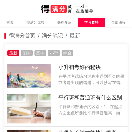
首页
得满分优势
课程介绍
学习资料
全部课程
得满分首页
满分笔记
最新
最新
初中
高中
小学
综合
小升初考好的秘诀
在平时考试练习过程中遇到不会的题
或者是出现的错题，可以抄写在错题
本上，包括作业或者试卷中，不会的
题目，做错的题目，可以写一些重要
平行班和普通班有什么区别
的句子公式，或者是定理一些相关知
平行班和普通班的区别：1、在起点
识点，可以把它当做笔记本，也可以
方面重点班要比平行班普遍高，而且
写个人的......
起点不同就会决定了目标的不同。
2、重点班起点比较高，因此不论是
从课堂的教学内容以及深度和广度上