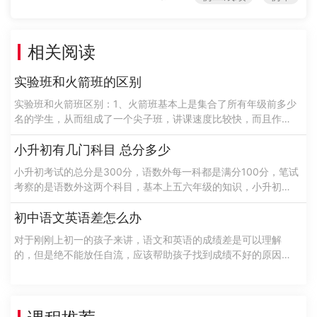
相关阅读
实验班和火箭班的区别
实验班和火箭班区别：1、火箭班基本上是集合了所有年级前多少
名的学生，从而组成了一个尖子班，讲课速度比较快，而且作业
量比较大，考试是比较频繁的，可以说火箭班是学校升学指标
的，希望老师配备的也都是教学经验......
小升初有几门科目 总分多少
小升初考试的总分是300分，语数外每一科都是满分100分，笔试
考察的是语数外这两个科目，基本上五六年级的知识，小升初考
试是由学校办公开组织的选拔性的考试一般是不稳定的和多样性
的，针对于这样特性在考试过......
初中语文英语差怎么办
对于刚刚上初一的孩子来讲，语文和英语的成绩差是可以理解
的，但是绝不能放任自流，应该帮助孩子找到成绩不好的原因，
然后再对症下药，进行有针对性的帮助，来增强孩子的学习成
绩。那么初中语文英语差怎么办呢？接下......