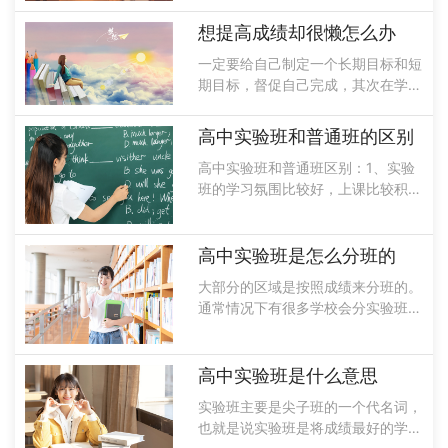
学习方案和计划下定决心去学习，预
习和复习中多做准备。准备好错题
想提高成绩却很懒怎么办
本，不会的题目能做哪些基础题也能
一定要给自己制定一个长期目标和短
够拿下分数就会提高。要学习好，首
期目标，督促自己完成，其次在学习
先要制订一......
的时候不要拖拖拉拉，一定要在规定
的时间内完成学习任务，除此以外还
高中实验班和普通班的区别
可以和身边的人能互相督促，共同进
高中实验班和普通班区别：1、实验
步，最重要的就是要对学习提高兴
班的学习氛围比较好，上课比较积
趣，这样才......
极，不懂就问。而普通班的学生有很
多都是在混日子，基本上是不学习
的，这样很容易被别人影响。2、高
高中实验班是怎么分班的
中实验班老师安排的基本上都是精英
大部分的区域是按照成绩来分班的。
给予的是最好......
通常情况下有很多学校会分实验班和
普通班能够进入到实验班的学生成绩
都是非常优异的，而且能够考上名牌
大学的几率比较高，因此想要进入到
高中实验班是什么意思
名校一定要重视，因为这可能会决定
实验班主要是尖子班的一个代名词，
你是否能......
也就是说实验班是将成绩最好的学生