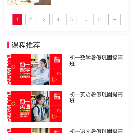
集中在一个班，因此班里就集中了同
一个年级当中最好的学生是为了能够
考取更好的大学准备的。现在有很多
1
2
3
4
5
11
→
高中都分普通班和实验班，在高考当
...
中实验班......
课程推荐
初一数学暑假巩固提高
班
初一英语暑假巩固提高
班
初一语文暑假巩固提高