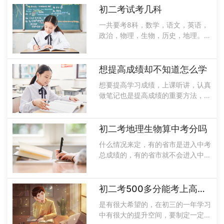
到高分，在写作过程中不能写扰乱社
初二考试考几科
会治安的话语。常考的作文题目：以
一共要考8科，数学，语文，英语，
“懂你”......
政治，物理，生物，历史，地理。每
个地区不同，可能会有一定的差异，
基础课程不会有太大的变化。在初二
学习中学会处理做题和得分的关系。
想提高成绩却不知道怎么学
很多学生反映很多题他们都是会做
想要提高学习成绩，上课听讲，认真
的，做出来......
做笔记也是提高成绩的重要方法，在
上晚自习也要回顾一下今天所学的知
识，进行查缺补漏，而且大家一定要
多做一些练习题，并且在题后进行总
初二考地理生物算中考分吗
结，找出自己的薄弱知识点进行弥
什么情况来定，有的省市是进入中考
补，并且将......
总成绩的，有的省市就不会进入中考
成绩，北京市的地理、生物初中学业
水平成绩会用，在毕业中不计入中招
录取。在河南洛阳，从2020年开始
初二考500多分能考上高中吗
就会把生物和地理纳入中招考试科目
是有很大希望的，在初三的一年学习
中考试......
中有很大的提升空间，要制定一定的