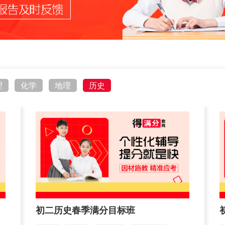
理
化学
地理
历史
初二历史春季满分目标班