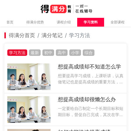
首页
得满分优势
课程介绍
学习资料
全部课程
得满分首页
满分笔记
学习方法
学习方法
最新
初中
高中
小学
综合
想提高成绩却不知道怎么学
想要提高学习成绩，上课听讲，认真
做笔记也是提高成绩的重要方法，在
上晚自习也要回顾一下今天所学的知
识，进行查缺补漏，而且大家一定要
想提高成绩却很懒怎么办
多做一些练习题，并且在题后进行总
结，找出自己的薄弱知识点进行弥
一定要给自己制定一个长期目标和短
补，并且将......
期目标，督促自己完成，其次在学习
的时候不要拖拖拉拉，一定要在规定
的时间内完成学习任务，除此以外还