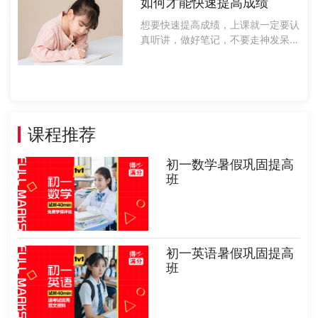
如何才能快速提高成绩
可以和身边的人能互相督促，共同进
步，最重要的就是要对学习提高兴
想要快速提高成绩，上课就一定要认
趣，这样才......
真听讲，做好笔记，不要走神发呆，
上晚自习的时候要回顾一下今天所学
的知识进行总结，并且在考试之后要
总结自己的错题，避免下次犯相同的
错误，除此以外，同学们还需要有一
个学习计......
课程推荐
初一数学暑假巩固提高
班
初一英语暑假巩固提高
班