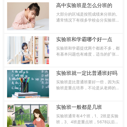
可以和身边的人能互相督促，共同进
高中实验班是怎么分班的
步，最重要的就是要对学习提高兴
大部分的区域是按照成绩来分班的。
趣，这样才......
通常情况下有很多学校会分实验班和
普通班能够进入到实验班的学生成绩
都是非常优异的，而且能够考上名牌
大学的几率比较高，因此想要进入到
实验班和学霸哪个好一点
名校一定要重视，因为这可能会决定
实验班和学霸提优两个都差不多，都
你是否能......
有基本问题也有难度，适当的扩张问
题，如果要做一个比较的话，感觉学
霸的难题会比实验班稍微多一些，也
稍微难一点，因此提高实验班会更加
实验班就一定比普通班好吗
适合学生。提高实验班的优势实验班
实验班是比普通班要好一些，因为实
品牌的概......
验班是重点培养，不论是从老师的资
源还是同学方面来看，都是比较爱学
习或者是学习不错的一些好学生。实
验班基本上都是本年级学习非常好的
实验班一般都是几班
学生组成的，可以说是班子生的聚集
实验班通常有4个班，1、2班是实验
地，因此......
班，3、4班是重点班，5678以后的