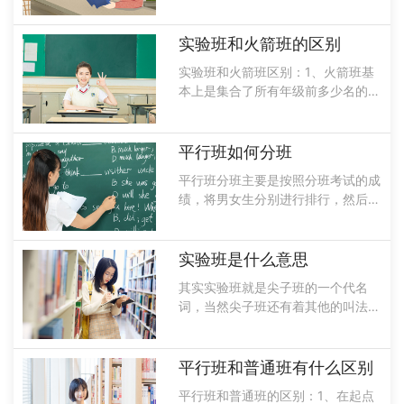
班级属于普通班。实验班属于尖子班
的一个代名词，就是将同年级里学习
比较好的学生放在一个班，由年富力
实验班和火箭班的区别
强，经验丰富的老师来授课，而且实
实验班和火箭班区别：1、火箭班基
验......
本上是集合了所有年级前多少名的学
生，从而组成了一个尖子班，讲课速
度比较快，而且作业量比较大，考试
是比较频繁的，可以说火箭班是学校
平行班如何分班
升学指标的，希望老师配备的也都是
平行班分班主要是按照分班考试的成
教学经验......
绩，将男女生分别进行排行，然后再
通过蛇形排队的方式来进行分班。在
学校里实现教学均衡的一种方法，这
样可以力求各班的起点相似，同时学
实验班是什么意思
生在分布的时候也比较均衡，相对来
其实实验班就是尖子班的一个代名
讲竞争压......
词，当然尖子班还有着其他的叫法，
不论是重点学校还是非重点学校，尖
子班就是实验班，将所有成绩比较优
异的学生聚集到一个班里边，而实验
平行班和普通班有什么区别
班的任务主要就是全体考上县里边最
平行班和普通班的区别：1、在起点
好的高中。......