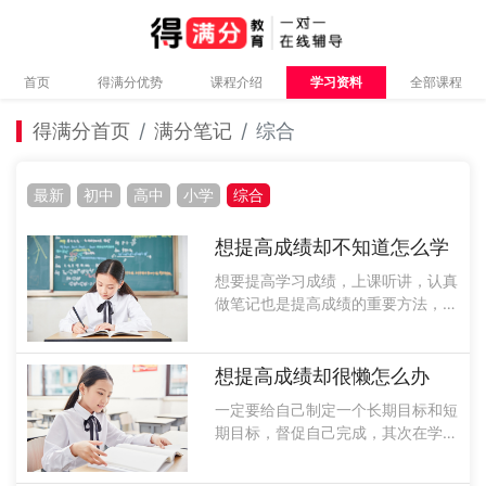
首页
得满分优势
课程介绍
学习资料
全部课程
得满分首页
满分笔记
综合
最新
初中
高中
小学
综合
想提高成绩却不知道怎么学
想要提高学习成绩，上课听讲，认真
做笔记也是提高成绩的重要方法，在
上晚自习也要回顾一下今天所学的知
识，进行查缺补漏，而且大家一定要
多做一些练习题，并且在题后进行总
想提高成绩却很懒怎么办
结，找出自己的薄弱知识点进行弥
一定要给自己制定一个长期目标和短
补，并且将......
期目标，督促自己完成，其次在学习
的时候不要拖拖拉拉，一定要在规定
的时间内完成学习任务，除此以外还