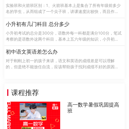
实验班和火箭班区别：1、火箭班基本上是集合了所有年级前多少
名的学生，从而组成了一个尖子班，讲课速度比较快，而且作业
量比较大，考试是比较频繁的，可以说火箭班是学校升学指标
的，希望老师配备的也都是教学经验......
小升初有几门科目 总分多少
小升初考试的总分是300分，语数外每一科都是满分100分，笔试
考察的是语数外这两个科目，基本上五六年级的知识，小升初考
试是由学校办公开组织的选拔性的考试一般是不稳定的和多样性
的，针对于这样特性在考试过......
初中语文英语差怎么办
对于刚刚上初一的孩子来讲，语文和英语的成绩差是可以理解
的，但是绝不能放任自流，应该帮助孩子找到成绩不好的原因，
然后再对症下药，进行有针对性的帮助，来增强孩子的学习成
绩。那么初中语文英语差怎么办呢？接下......
课程推荐
高一数学暑假巩固提高
班