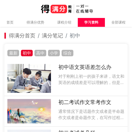
首页
得满分优势
课程介绍
学习资料
全部课程
得满分首页
满分笔记
初中
最新
初中
高中
小学
综合
初中语文英语差怎么办
对于刚刚上初一的孩子来讲，语文和
英语的成绩差是可以理解的，但是绝
不能放任自流，应该帮助孩子找到成
绩不好的原因，然后再对症下药，进
行有针对性的帮助，来增强孩子的学
初二考试作文常考作文
习成绩。那么初中语文英语差怎么办
通常情况下是话题作文或者是半命题
呢？接下......
作文或者是命题作文，在写作过程中
要记住写关于爱国正义的，可以通过
三段式的作文形式来写，这样就会得