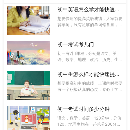
学习或者是补习找到优势学科，要达
到一定的高水准。比较差的学科可以
初中英语怎么学才能快速提高成绩
拿到基础分，尝试上课的时候认真听
想要快速的提高英语成绩，大家就要
讲，认真......
背单词，只有足够的单词储备量，才
能应对各种各样的复杂体现，除此以
外，大家也要掌握老师上课所讲的语
法知识，在考试中许多题目都会用到
初一考试考几门
语法，而且同学们在平常的学习过程
初一有7门课程，分别是语文、英
中也要多......
语、数学、地理、政治、历史、生
物，学习而不考试的科目有体育、音
乐、美术、信息技术。七年级不开设
初中生怎么样才能快速提高成绩
物理和化学等抽象性和归纳性较强的
想要提高初中的成绩，上课的时候要
科目，另外需要学习初中数学知识为
有一个积极认真的态度，专心于学
物理和化学科......
业，上课不要走神发呆，并且要养成
一个良好的学习方法以及习惯，为今
后的学习打好基础，同学们也要学会
初一考试时间多少分钟
在题后进行总结，避免在以后的学习
语文，数学，英语，120分钟，分值
过程中犯到......
120。地理生物在一起总分200分时