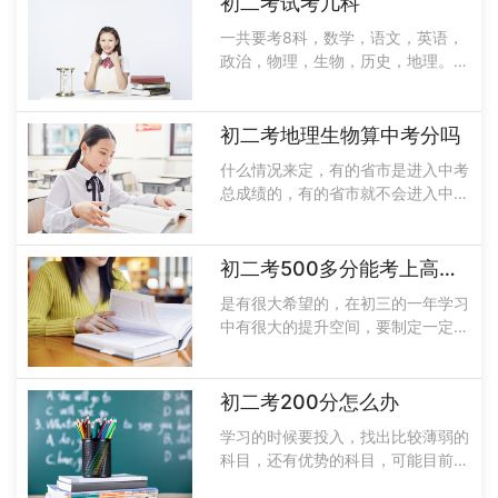
初二考试考几科
到高分，在写作过程中不能写扰乱社
一共要考8科，数学，语文，英语，
会治安的话语。常考的作文题目：以
政治，物理，生物，历史，地理。每
“懂你”......
个地区不同，可能会有一定的差异，
基础课程不会有太大的变化。在初二
学习中学会处理做题和得分的关系。
初二考地理生物算中考分吗
很多学生反映很多题他们都是会做
什么情况来定，有的省市是进入中考
的，做出来......
总成绩的，有的省市就不会进入中考
成绩，北京市的地理、生物初中学业
水平成绩会用，在毕业中不计入中招
录取。在河南洛阳，从2020年开始
初二考500多分能考上高中吗
就会把生物和地理纳入中招考试科目
是有很大希望的，在初三的一年学习
中考试......
中有很大的提升空间，要制定一定的
学习方案和计划下定决心去学习，预
习和复习中多做准备。准备好错题
本，不会的题目能做哪些基础题也能
初二考200分怎么办
够拿下分数就会提高。要学习好，首
学习的时候要投入，找出比较薄弱的
先要制订一......
科目，还有优势的科目，可能目前阶
段没有优势的科目，就可以通过自己