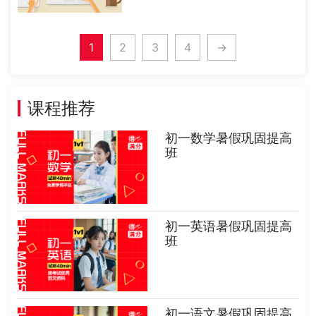
间120分钟，政治历史在一起总分
200分时间120分钟。人们对于刚学
过的东西，总是一开始忘得快，过一
段时间就逐渐减慢。每天 从学校......
1
2
3
4
→
课程推荐
初一数学暑假巩固提高
班
初一英语暑假巩固提高
班
初一语文暑假巩固提高