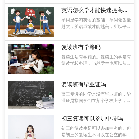
的知识进行总结，并且在考试之后要
总结自己的错题，避免下次犯相同的
英语怎么学才能快速提高成绩
错误，除此以外，同学们还需要有一
单词是学习英语的基础，单词储备量
个学习计......
越大，英语成绩才能越高，所以平时
要多阅读一些英语文章，遇到生难词
的时候记下来，除此以外还要掌握老
师所讲的语法知识，而且在平时的学
复读班有学籍吗
习过程中，也要多用英语交流，这都
复读生是有学籍的。复读生的学籍有
是学好英......
复读学校办理，当然学生也可以从原
来的高中把学籍取出来送到复读的学
校。学习对于每个学生来讲都是非常
重要的东西，而且学籍档案不能一直
复读班有毕业证吗
放在学生的手中可能会失效，一定要
高三复读的同学是没有毕业证的，毕
找到一个......
业证是指同学们在某个学校上学，并
且完成了三年所有的课程才会给你颁
发毕业证。而复读的同学只是在复习
初三复读可以参加中考吗
一年高中学习过的知识，与应届生是
不一样的，所以复读班是不给颁发毕
初三的复读生是可以参加中考的。但
业证书的......
是初三的复读生不可以在公立的学校