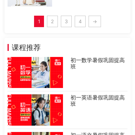
进行复读，只能选择私立的中学或者
专门的辅导机构进行学习，而且对于
中考复读生也是有一定要求的，符合
1
2
3
4
→
要求才能够参加复读，比如，18岁
以下的初......
课程推荐
初一数学暑假巩固提高
班
初一英语暑假巩固提高
班