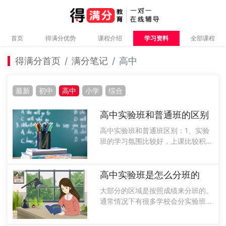
首页
得满分优势
课程介绍
学习资料
全部课程
得满分首页
满分笔记
高中
最新
初中
高中
小学
综合
高中实验班和普通班的区别
高中实验班和普通班区别：1、实验
班的学习氛围比较好，上课比较积
极，不懂就问。而普通班的学生有很
多都是在混日子，基本上是不学习
的，这样很容易被别人影响。2、高
高中实验班是怎么分班的
中实验班老师安排的基本上都是精英
大部分的区域是按照成绩来分班的。
给予的是最好......
通常情况下有很多学校会分实验班和
普通班能够进入到实验班的学生成绩
都是非常优异的，而且能够考上名牌