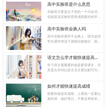
大学的几率比较高，因此想要进入到
高中实验班是什么意思
名校一定要重视，因为这可能会决定
实验班主要是尖子班的一个代名词，
你是否能......
也就是说实验班是将成绩最好的学生
集中在一个班，因此班里就集中了同
一个年级当中最好的学生是为了能够
高中实验班会换人吗
考取更好的大学准备的。现在有很多
高中实验班通常不会换人，因为这些
高中都分普通班和实验班，在高考当
学生通常情况下成绩比较稳定，因此
中实验班......
很少有调动的情况。高中的实验班是
学校重点培养的对象，不论是教师的
师资经验以及同学都是非常爱学习
语文怎么学才能快速提高成绩
的，同时实验班是尖子生聚集的地
学习语文最重要的就是要背课文，尤
方，因此在进......
其是古诗词以及文言文要以默写为
主，而且也要在平时的学习过程中增
加阅读量，既可以拓展知识面，还能
提高自己的阅读速度，而且大家也要
如何才能快速提高成绩
多背一些作文素材，这对提高写作水
想要快速提高成绩，上课就一定要认
平是非常有......
真听讲，做好笔记，不要走神发呆，
上晚自习的时候要回顾一下今天所学